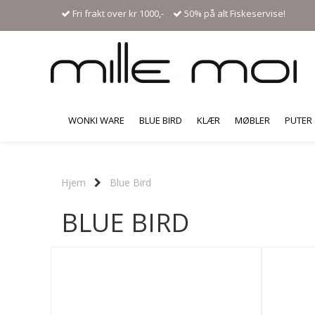
Fri frakt over kr 1000,-
50% på alt Fiskeservise!
WONKI WARE
BLUE BIRD
KLÆR
MØBLER
PUTER
Hjem
Blue Bird
BLUE BIRD