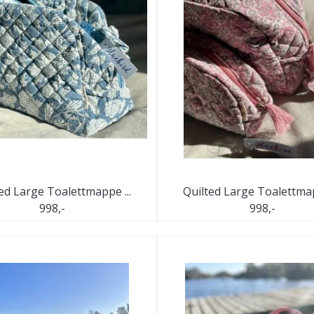
ed Large Toalettmappe ...
Quilted Large Toalettmap
998,-
998,-