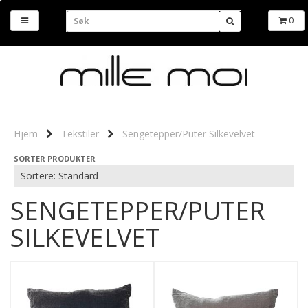
0
Hjem
Tekstiler
Sengetepper/Puter Silkevelvet
SORTER PRODUKTER
SENGETEPPER/PUTER
SILKEVELVET