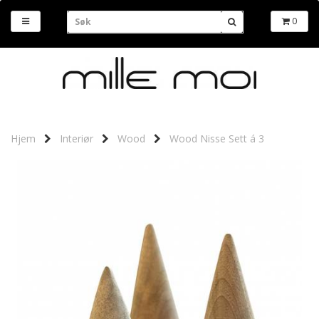
0
Hjem
Interiør
Wood
Wood Nisse Sett á 3