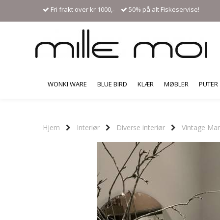
Fri frakt over kr 1000,-
50% på alt Fiskeservise!
WONKI WARE
BLUE BIRD
KLÆR
MØBLER
PUTER
Hjem
Interiør
Diverse interiør
Vintage Mar