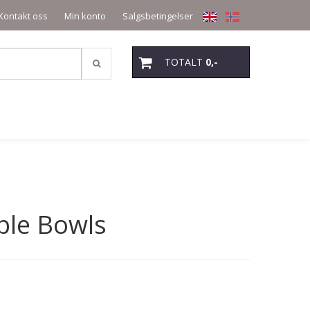
Kontakt oss
Min konto
Salgsbetingelser
TOTALT
0,-
ble Bowls