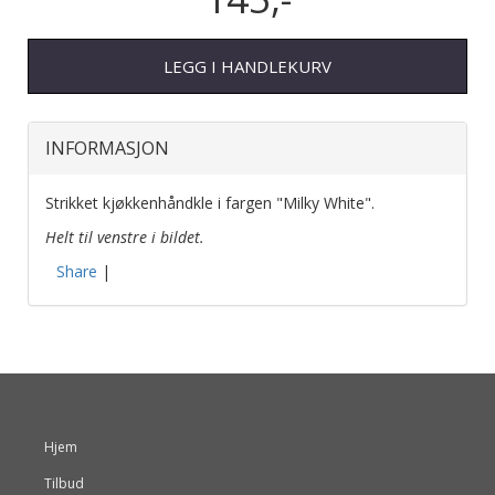
LEGG I HANDLEKURV
INFORMASJON
Strikket kjøkkenhåndkle i fargen "Milky White".
Helt til venstre i bildet.
Share
|
Hjem
Tilbud