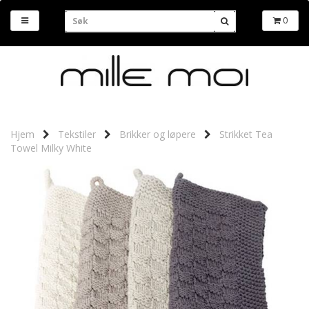
0
Hjem
Tekstiler
Brikker og løpere
Strikket Tea
Towel Milky White