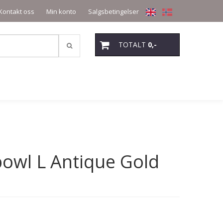
Kontakt oss
Min konto
Salgsbetingelser
TOTALT
0,-
bowl L Antique Gold