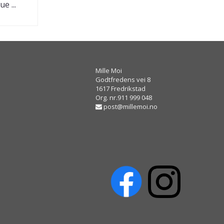
e ...
Mille Moi
Godtfredens vei 8
1617 Fredrikstad
Org. nr.911 999 048
post@millemoi.no