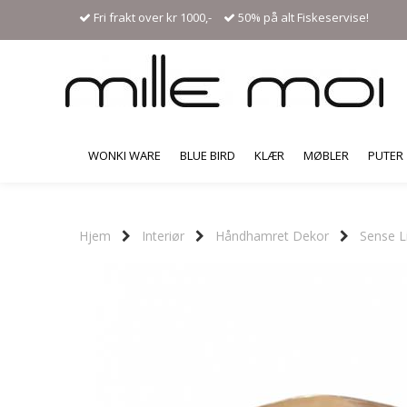
Fri frakt over kr 1000,-
50% på alt Fiskeservise!
WONKI WARE
BLUE BIRD
KLÆR
MØBLER
PUTER
Hjem
Interiør
Håndhamret Dekor
Sense L