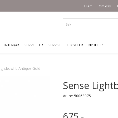
Hjem
Om oss
INTERIØR
SERVIETTER
SERVISE
TEKSTILER
NYHETER
ightbowl L Antique Gold
Sense Light
Art.nr:
50063975
675,-