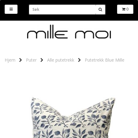
0
Hjem
Puter
Alle putetrekk
Putetrekk Blue Mille