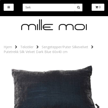
0
Hjem
Tekstiler
Sengetepper/Puter Silkevelvet
Putetrekk Silk Velvet Dark Blue 60x40 cm