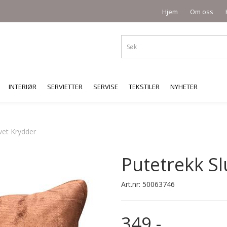
Hjem
Om oss
INTERIØR
SERVIETTER
SERVISE
TEKSTILER
NYHETER
vet Krydder
Putetrekk Sl
Art.nr:
50063746
349,-