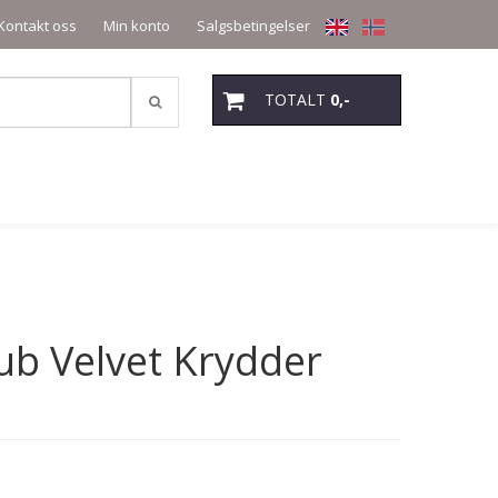
Kontakt oss
Min konto
Salgsbetingelser
TOTALT
0,-
ub Velvet Krydder