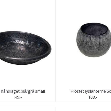
 håndlaget blå/grå small
Frostet lyslanterne S
49,-
108,-