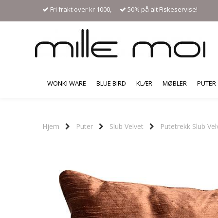
Fri frakt over kr 1000,-
50% på alt Fiskeservise!
WONKI WARE
BLUE BIRD
KLÆR
MØBLER
PUTER
Hjem
Puter
Slub Velvet
Putetrekk Slub Vel