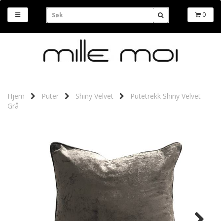
0
Hjem
Puter
Shiny Velvet
Putetrekk Shiny Velvet
Grå