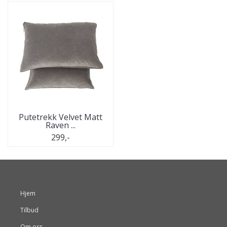
Putetrekk Velvet Matt
Raven ...
299,-
Hjem
Tilbud
Om oss