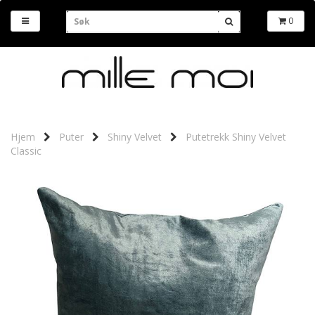
0
Hjem
Puter
Shiny Velvet
Putetrekk Shiny Velvet
Classic