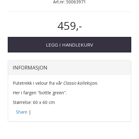
Art.nr:
50063971
459,-
LEGG I HANDLEKURV
INFORMASJON
Putetrekk i velour fra vår
Classic-kolleksjon
.
Her i fargen "bottle green".
Størrelse: 60 x 60 cm
Share
|