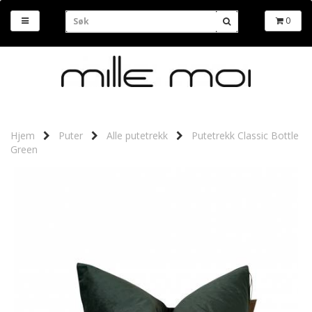
0
Hjem
Puter
Alle putetrekk
Putetrekk Classic Bottle
Green