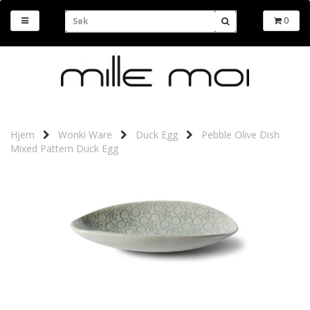
0
Hjem
Wonki Ware
Duck Egg
Pebble Olive Dish
Mixed Pattern Duck Egg