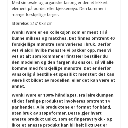
Med sin ovale og organiske fasong er den et lekkert
element på bordet eller kjøkkenøya. Den kommer i
mange forskjellige farger.
Størrelse: 21x10x3 cm
Wonki Ware er en kolleksjon som er ment til å
kunne mikses og matches. Det finnes omtrent 40
forskjellige mønstre som varieres i bruk. Derfor
vet vi aldri hvilke mønstre vi pakker opp, men vi
vet at alt som kommer er fint! Her bestiller du
den modellen og den fargen du ønsker, så vil alle
komme med forskjellige mønstre. Det er derfor
vanskelig å bestille et spesifikt mønster; det kan
være likt bildet av modellen, eller det kan være et
annet.
Wonki Ware er 100% håndlaget. Fra leireklumpen
til det ferdige produktet involveres omtrent 14
par hender. Alle produktene er formet for hånd,
uten bruk av støpeformer. Dette gjør hvert
eneste produkt unikt, som et fingeravtrykk - og
ikke et eneste produkt kan bli helt likt! Det er