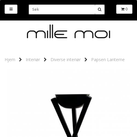
0
Hjem
Interiør
Diverse interiør
Papsen Lanterne