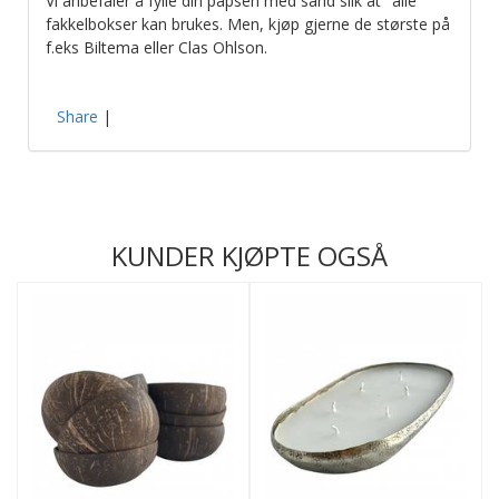
Vi anbefaler å fylle din papsen med sand slik at "alle"
fakkelbokser kan brukes. Men, kjøp gjerne de største på
f.eks Biltema eller Clas Ohlson.
Share
|
KUNDER KJØPTE OGSÅ