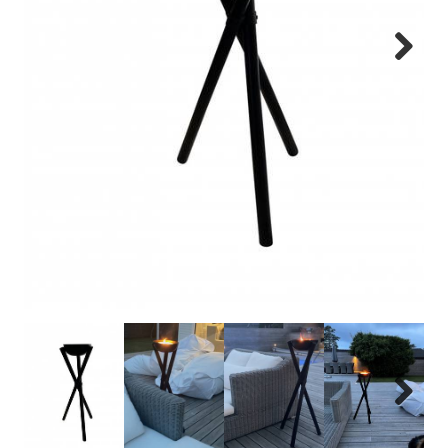
Next
Next