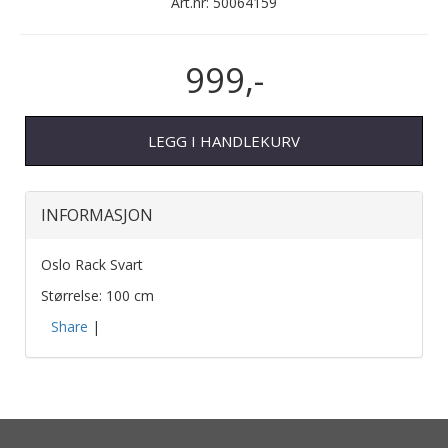
Art.nr:
50064159
999,-
LEGG I HANDLEKURV
INFORMASJON
Oslo Rack Svart
Størrelse: 100 cm
Share
|