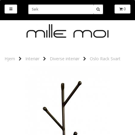
0
Hjem
Interiør
Diverse interiør
Oslo Rack Svart