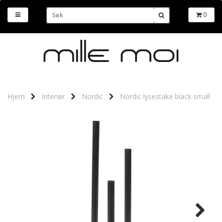
0
Hjem
Interiør
Nordic
Nordic lysestake black small