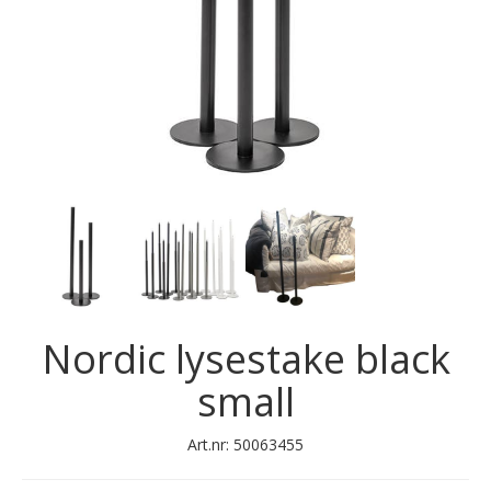
Next
Nordic lysestake black
small
Art.nr:
50063455