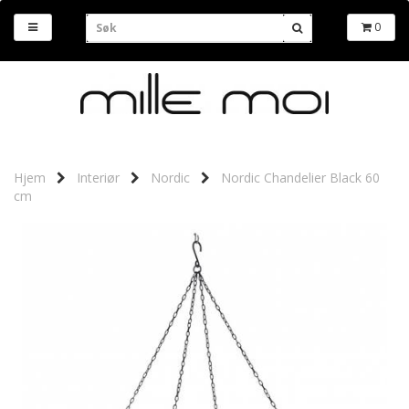
0
Hjem
Interiør
Nordic
Nordic Chandelier Black 60
cm