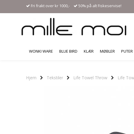
Fri frakt over kr 1000,-
50% på alt Fiskeservise!
WONKI WARE
BLUE BIRD
KLÆR
MØBLER
PUTER
Hjem
Tekstiler
Life Towel Throw
Life Tow