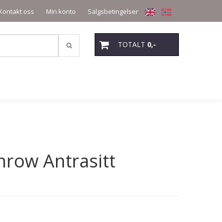
Kontakt oss
Min konto
Salgsbetingelser
TOTALT
0,-
hrow Antrasitt