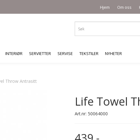
Hjem
Om oss
INTERIØR
SERVIETTER
SERVISE
TEKSTILER
NYHETER
el Throw Antrasitt
Life Towel T
Art.nr:
50064000
439,-