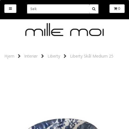
0
Hjem
Interiør
Liberty
Liberty Skål Medium 25