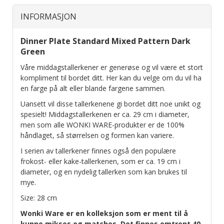
INFORMASJON
Dinner Plate Standard Mixed Pattern Dark
Green
Våre middagstallerkener er generøse og vil være et stort
kompliment til bordet ditt. Her kan du velge om du vil ha
en farge på alt eller blande fargene sammen.
Uansett vil disse tallerkenene gi bordet ditt noe unikt og
spesielt! Middagstallerkenen er ca. 29 cm i diameter,
men som alle WONKI WARE-produkter er de 100%
håndlaget, så størrelsen og formen kan variere.
I serien av tallerkener finnes også den populære
frokost- eller kake-tallerkenen, som er ca. 19 cm i
diameter, og en nydelig tallerken som kan brukes til
mye.
Size: 28 cm
Wonki Ware er en kolleksjon som er ment til å
kunne mikses og matches. Det finnes omtrent 40