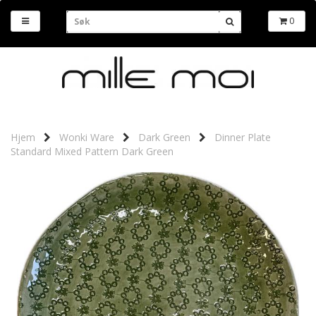
0
Hjem
Wonki Ware
Dark Green
Dinner Plate
Standard Mixed Pattern Dark Green