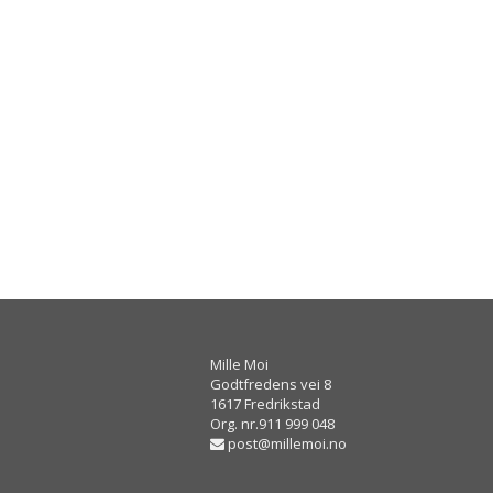
Mille Moi
Godtfredens vei 8
1617 Fredrikstad
Org. nr.911 999 048
post@millemoi.no