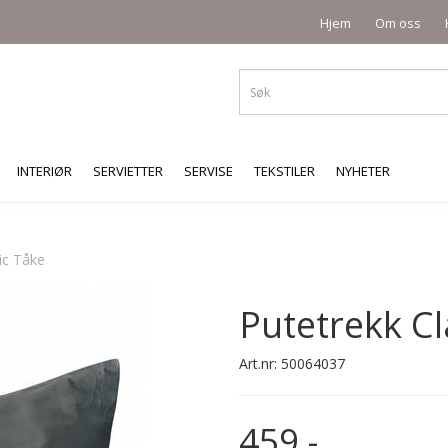
Hjem
Om oss
INTERIØR
SERVIETTER
SERVISE
TEKSTILER
NYHETER
ic Tåke
Putetrekk Cl
Art.nr:
50064037
459,-