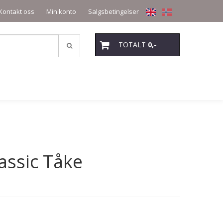
Kontakt oss
Min konto
Salgsbetingelser
TOTALT
0,-
assic Tåke