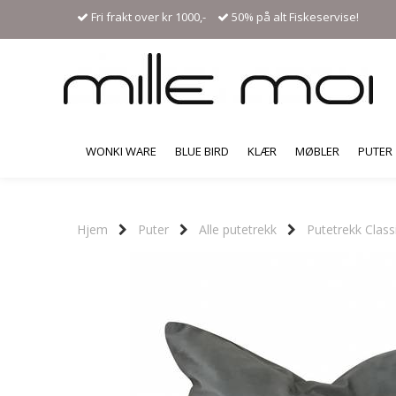
Fri frakt over kr 1000,-
50% på alt Fiskeservise!
WONKI WARE
BLUE BIRD
KLÆR
MØBLER
PUTER
Hjem
Puter
Alle putetrekk
Putetrekk Class