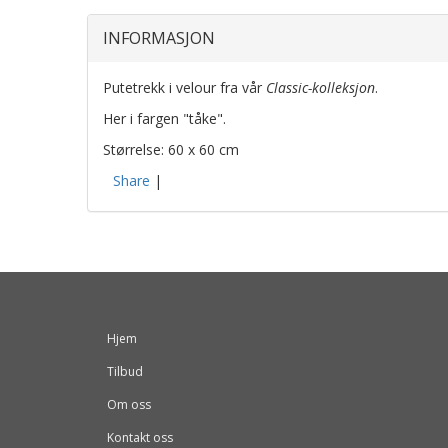
INFORMASJON
Putetrekk i velour fra vår
Classic-kolleksjon
.
Her i fargen "tåke".
Størrelse: 60 x 60 cm
Share
|
Hjem
Tilbud
Om oss
Kontakt oss