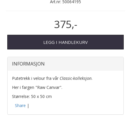
Art.nr:
50064195
375,-
LEGG I HANDLEKURV
INFORMASJON
Putetrekk i velour fra vår
Classic-kolleksjon
.
Her i fargen "Raw Canvar".
Størrelse: 50 x 50 cm
Share
|