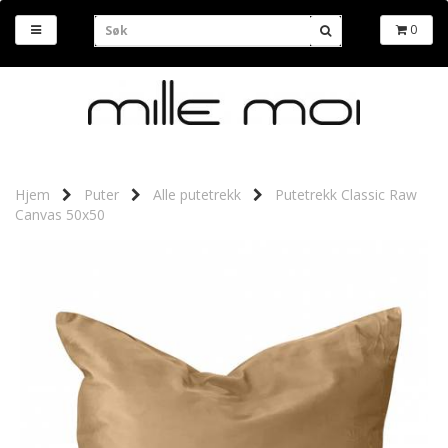
0
Hjem
Puter
Alle putetrekk
Putetrekk Classic Raw
Canvas 50x50