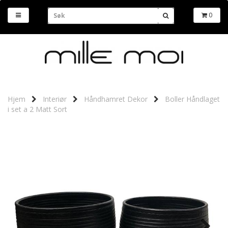
0
Hjem
Interiør
Håndhamret Dekor
Boller Håndlaget
i set a 2 Matt Sort