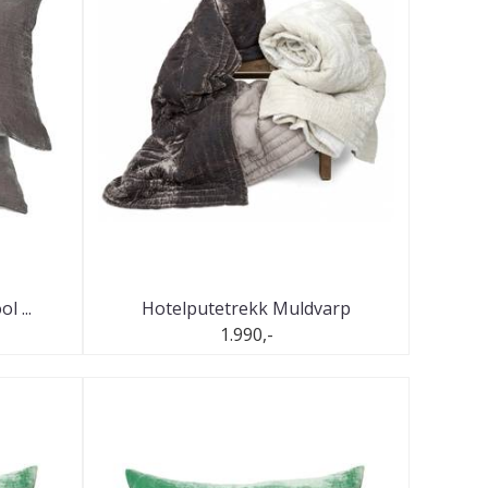
l ...
Hotelputetrekk Muldvarp
1.990,-