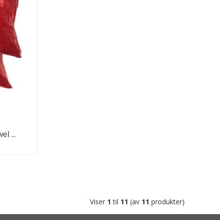
l ...
Viser
1
til
11
(av
11
produkter)