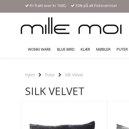
Fri frakt over kr 1000,-
50% på alt Fiskeservise!
WONKI WARE
BLUE BIRD
KLÆR
MØBLER
PUTER
Hjem
Puter
Silk Velvet
SILK VELVET