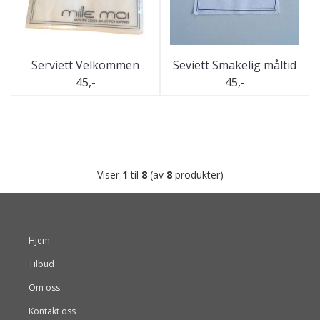
Serviett Velkommen
Seviett Smakelig måltid
45,-
45,-
Viser
1
til
8
(av
8
produkter)
Hjem
Tilbud
Om oss
Kontakt oss