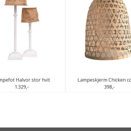
mpefot Halvor stor hvit
Lampeskjerm Chicken coo
1.329,-
398,-