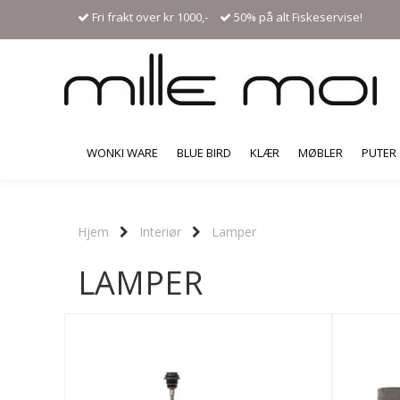
Fri frakt over kr 1000,-
50% på alt Fiskeservise!
WONKI WARE
BLUE BIRD
KLÆR
MØBLER
PUTER
Hjem
Interiør
Lamper
LAMPER