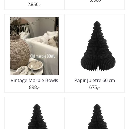
1.698,-
2.850,-
Vintage Marble Bowls
Papir Juletre 60 cm
898,-
675,-