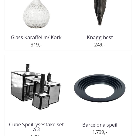
Glass Karaffel m/ Kork
Knagg hest
319,-
249,-
Cube Speil lysestake set
Barcelona speil
a 3
1.799,-